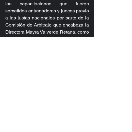
las capacitaciones que fueron 
sometidos entrenadores y jueces previo 
a las justas nacionales por parte de la 
Comisión de Arbitraje que encabeza la 
Directora Mayra Valverde Retana, como 
parte del Plan Estratégico de la FCT.
Ver todo
Entradas recientes