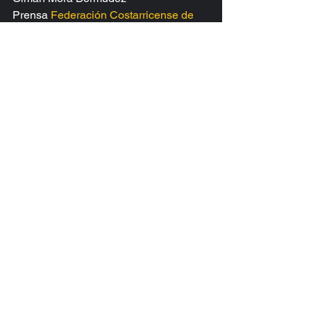
Prensa 
Federación Costarricense de 
Taekwondo
Ver todo
Entradas recientes