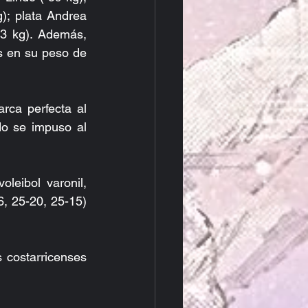
; plata Andrea 
3 kg). Además, 
s en su peso de 
ca perfecta al 
do se impuso al 
.
leibol varonil, 
, 25-20, 25-15) 
 costarricenses 