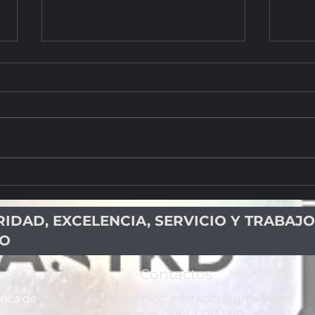
Taekwondo de Costa Rica gana
SEGU
medalla de oro y bronce en USA
CINT
RÉCO
RIDAD, EXCELENCIA, SERVICIO Y TRABAJO
PO
Contactos
rica de
Correo Electrónico:
infotkdcr@gmail.com
Teléfono: (506) 2220 1310