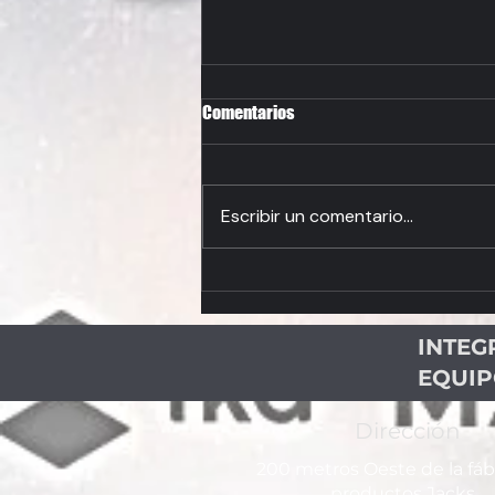
Comentarios
Escribir un comentario...
CONTINUA LA FIESTA DEL
TAEKWONDO COSTARRICENSE
INTEG
EQUI
Dirección
200 metros Oeste de la fáb
productos Jacks,