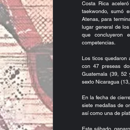
Costa Rica aceleró
taekwondo, sumó en
Atenas, para termin
lugar general de lo
que concluyeron 
competencias.
Los ticos quedaron 
con 47 preseas dor
Guatemala (39, 52 y
sexto Nicaragua (13, 
En la fecha de cierre
siete medallas de o
así como una de plat
Este sábado, ganaron