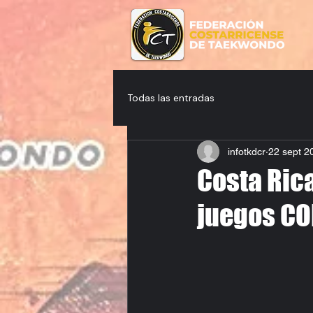
Todas las entradas
infotkdcr
22 sept 2
Costa Rica
juegos C