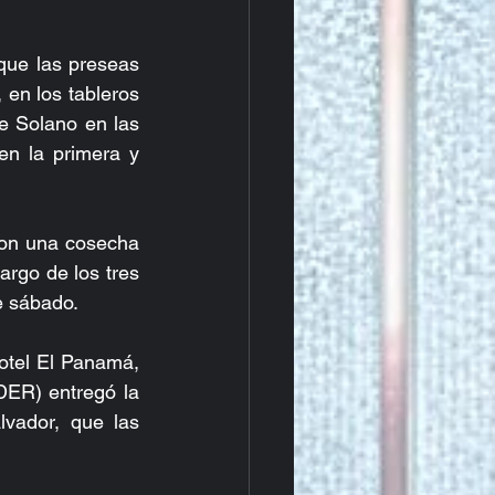
que las preseas 
en los tableros 
e Solano en las 
n la primera y 
con una cosecha 
argo de los tres 
e sábado.
tel El Panamá, 
ER) entregó la 
ador, que las  