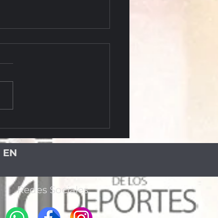
NDO PROCESO DE
URONES NEGROS INICIA CON
RD DE 169 ALUMNOS
 EN
Redes Sociales