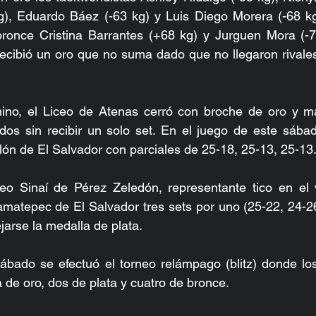
g), Eduardo Báez (-63 kg) y Luis Diego Morera (-68 kg)
bronce Cristina Barrantes (+68 kg) y Jurguen Mora (-7
recibió un oro que no suma dado que no llegaron rivale
nino, el Liceo de Atenas cerró con broche de oro y mar
idos sin recibir un solo set. En el juego de este sába
lón de El Salvador con parciales de 25-18, 25-13, 25-13
eo Sinaí de Pérez Zeledón, representante tico en el vo
amatepec de El Salvador tres sets por uno (25-22, 24-26
jarse la medalla de plata.
ábado se efectuó el torneo relámpago (blitz) donde los
de oro, dos de plata y cuatro de bronce.