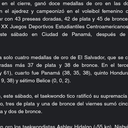
 en el cierre, ganó doce medallas de oro en las do
 el ajedrez y campeonizó en el voleibol femenino c
ar con 43 preseas doradas, 42 de plata y 45 de bronce,
s XX Juegos Deportivos Estudiantiles Centroamericanos
este sábado en Ciudad de Panamá, después de 
a solo cuatro medallas de oro de El Salvador, que se 
adas más 37 de plata y 38 de bronce. En el tercer 
 61), cuarto fue Panamá (38, 35, 38), quinto Honduras
9, 38) y sétimo Belice (0, 0, 2).
, este sábado, el taekwondo tico ratificó su supremacía 
ro, tres de plata y una de bronce del viernes sumó cin
a y dos de bronce.
 oro los taekwondistas Ashley Hidalgo (-55 kg), Nishyi 