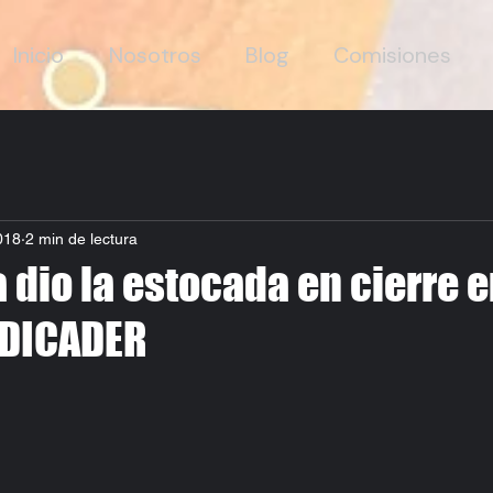
Inicio
Nosotros
Blog
Comisiones
018
2 min de lectura
 dio la estocada en cierre e
ODICADER