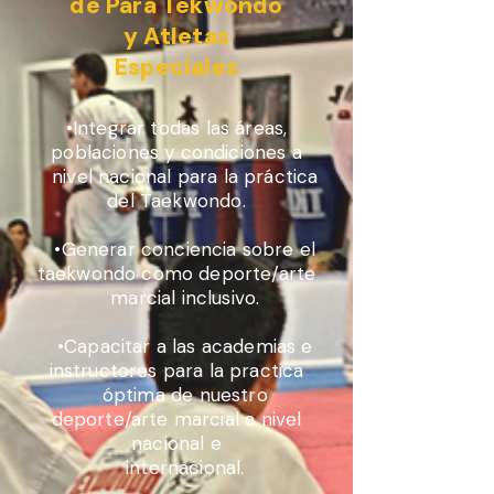
de Para Tekwondo
y Atletas
Especiales
•Integrar todas las áreas,
poblaciones y condiciones a
nivel nacional para la práctica
del Taekwondo.
•Generar conciencia sobre el
taekwondo como deporte/arte
marcial inclusivo.
•Capacitar a las academias e
instructores para la practica
óptima de nuestro
deporte/arte marcial a nivel
nacional e
internacional.