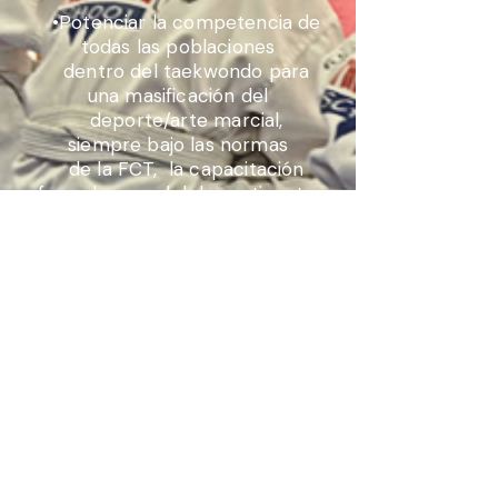
•Potenciar la competencia de
todas las poblaciones
dentro del taekwondo para
una masificación del
deporte/arte marcial,
siempre bajo las normas
de la FCT, la capacitación
formal y moral del practicante.
INTEGRIDAD, EXCELENCIA,
SERVICIO Y TRABAJO EN
EQUIPO
Dirección
200 metros Oeste de la fábrica de
productos Jacks,
frente al Ministerio de Salud, Pavas, San
José, Costa Rica.