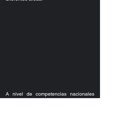
A nivel de competencias nacionales 
quedan pendientes la participación de 
algunos jueces como Campeonato 
Nacional de Poomsae, Copa 
Embajador y a nivel internacional