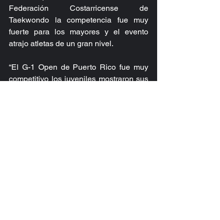
Federación Costarricense de 
Taekwondo la competencia fue muy 
fuerte para los mayores y el evento 
atrajo atletas de un gran nivel.
“El G-1 Open de Puerto Rico fue muy 
competitivo los juveniles mostraron sus 
mejores dotes y se impusieron ante 
atletas de gran relieve, los mayores les 
consto un poco por el gran nivel que 
hubo aun así sacaron su tarea en 
especial la atleta juvenil Neshy Lindo 
que está participando en la categoría 
Mayor ganó plata aun así no desmerita 
lo alcanzado por los demás, ahora nos 
enfocamos en el Open de México en 
donde esperamos también alcanzar los 
mejores resultados”. Indicó el jerarca 