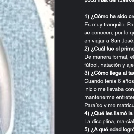
poco más del t5aekw
1) ¿Cómo ha sido cre
Es muy tranquilo, P
se conocen, por lo q
en viajar a San José
2) ¿Cuál fue el prim
De manera formal, el
fútbol, natación y aj
3) ¿Cómo llega al t
Cuando tenía 6 años,
inicio me llevaba co
mantenerme entreten
Paraíso y me matricu
4) ¿Qué les llamó la
La disciplina, marci
5) ¿A qué edad logró 