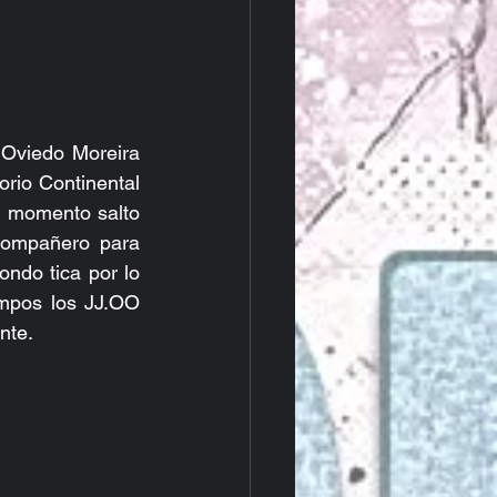
Oviedo Moreira 
rio Continental 
u momento salto 
ompañero para 
ndo tica por lo 
mpos los JJ.OO 
nte.