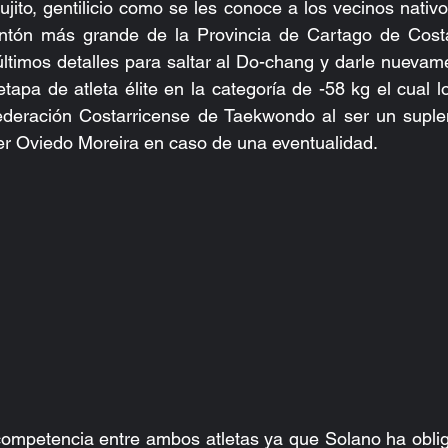
ujito, gentilicio como se les conoce a los vecinos nativo
ntón más grande de la Provincia de Cartago de Costa
 últimos detalles para saltar al Do-chang y darle nuevame
apa de atleta élite en la categoría de -58 kg el cual lo
Federación Costarricense de Taekwondo al ser un suplen
er Oviedo Moreira en caso de una eventualidad.
competencia entre ambos atletas ya que Solano ha oblig