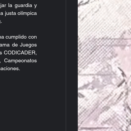
ar la guardia y 
 justa olímpica 
.
a cumplido con 
rama de Juegos 
nos CODICADER, 
, Campeonatos 
naciones.