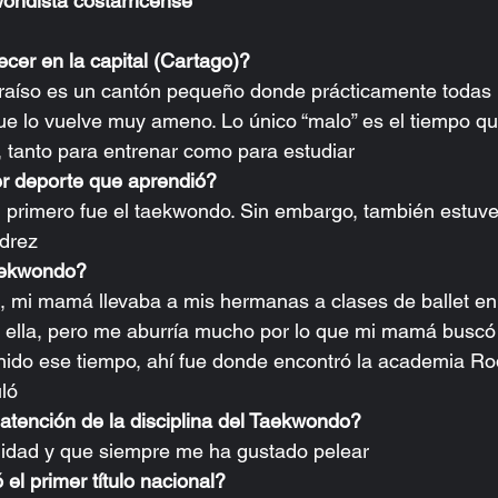
ondista costarricense
cer en la capital (Cartago)?
araíso es un cantón pequeño donde prácticamente todas 
ue lo vuelve muy ameno. Lo único “malo” es el tiempo que
, tanto para entrenar como para estudiar
er deporte que aprendió?
 primero fue el taekwondo. Sin embargo, también estuve
edrez
aekwondo?
 mi mamá llevaba a mis hermanas a clases de ballet en 
n ella, pero me aburría mucho por lo que mi mamá buscó
ido ese tiempo, ahí fue donde encontró la academia Ro
ló
 atención de la disciplina del Taekwondo?
alidad y que siempre me ha gustado pelear
el primer título nacional?