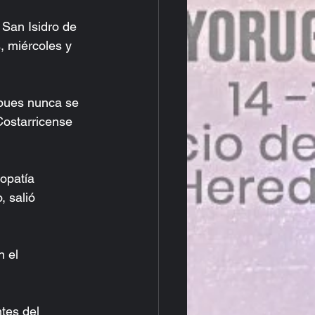
San Isidro de 
 miércoles y 
 pues nunca se 
Costarricense 
opatía 
 salió 
 el 
tes del 