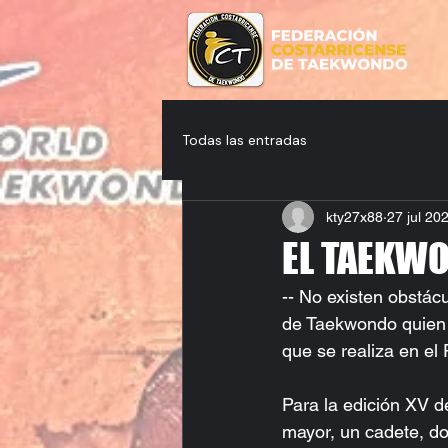
Todas las entradas
kty27x88
27 jul 20
EL TAEKWO
-- No existen obstá
de Taekwondo quien d
que se realiza en el
Para la edición XV d
mayor, un cadete, dos