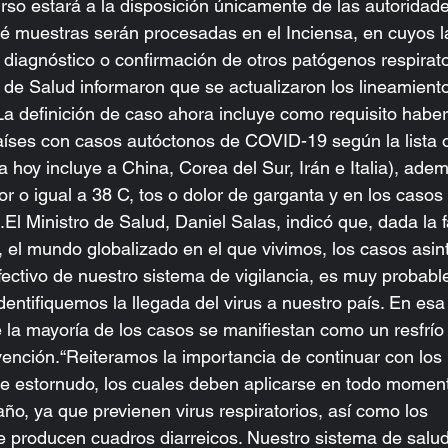
rso estará a la disposición únicamente de las autoridad
é muestras serán procesadas en el Inciensa, en cuyos l
 diagnóstico o confirmación de otros patógenos respirato
 de Salud informaron que se actualizaron los lineamiento
a definición de caso ahora incluye como requisito haber
aíses con casos autóctonos de COVID-19 según la lista of
a hoy incluye a China, Corea del Sur, Irán e Italia), ade
or o igual a 38 C, tos o dolor de garganta y en los casos
a.El Ministro de Salud, Daniel Salas, indicó que, dada la f
, el mundo globalizado en el que vivimos, los casos asin
fectivo de nuestro sistema de vigilancia, es muy probabl
ntifiquemos la llegada del virus a nuestro país. En esa l
la mayoría de los casos se manifiestan como un resfrío 
vención.“Reiteramos la importancia de continuar con los 
e estornudo, los cuales deben aplicarse en todo moment
ño, ya que previenen virus respiratorios, así como los 
 producen cuadros diarreicos. Nuestro sistema de salud