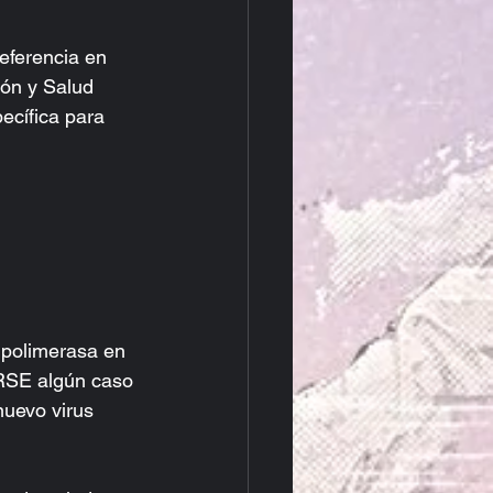
eferencia en 
ión y Salud 
ecífica para 
 polimerasa en 
RSE algún caso 
uevo virus 