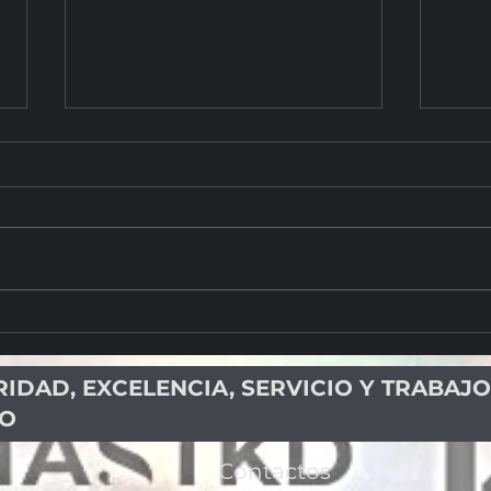
Taekwondo de Costa Rica gana
SEGU
medalla de oro y bronce en USA
CINT
RÉCO
RIDAD, EXCELENCIA, SERVICIO Y TRABAJO
PO
Contactos