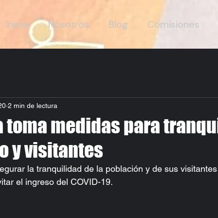
Inicio
Nosotros
Blog
Comisiones
20
2 min de lectura
a toma medidas para tranqu
o y visitantes
gurar la tranquilidad de la población y de sus visitante
itar el ingreso del COVID-19.