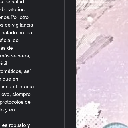
es de salud 
aboratorios 
rios.Por otro 
s de vigilancia 
 estado en los 
icial del 
más de 
 más severos, 
ácil 
tomáticos, así 
e que en 
ínea el jerarca 
leve, siempre 
protocolos de 
o y en 
 es robusto y 