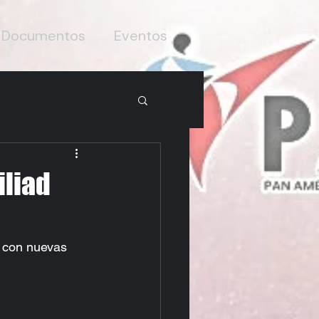
Documentos
Eventos
iliad
s con nuevas 