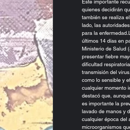
Este importante recu
quienes decidirán qu
también se realiza el
lado, las autoridades
para la enfermedad.L
últimos 14 días en p
Ministerio de Salud (
presentar fiebre may
dificultad respiratori
transmisión del virus
como lo sensible y e
cualquier momento ide
destacó que, aunque 
es importante la pre
lavado de manos y d
cualquier época del a
microorganismos que