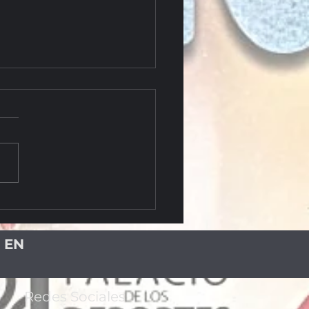
NDO PROCESO DE
URONES NEGROS INICIA CON
RD DE 169 ALUMNOS
 EN
Redes Sociales