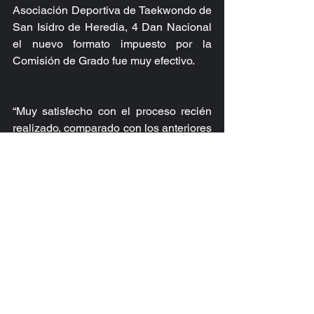
Asociación Deportiva de Taekwondo de 
San Isidro de Heredia, 4 Dan Nacional 
el nuevo formato impuesto por la 
Comisión de Grado fue muy efectivo.
“Muy satisfecho con el proceso recién 
realizado, comparado con los anteriores 
me parece es mucho mejor ya que con 
este último al tener un grupo más 
pequeño de aspirantes se aprovecha 
mucho más el tiempo, se siente más 
personalizado en contacto con los 
profesores de la comisión, se corrige y 
se evalúa de una manera más directa y 
efectiva,” Puntualizó el Profesor 
Rodríguez Bolaños.