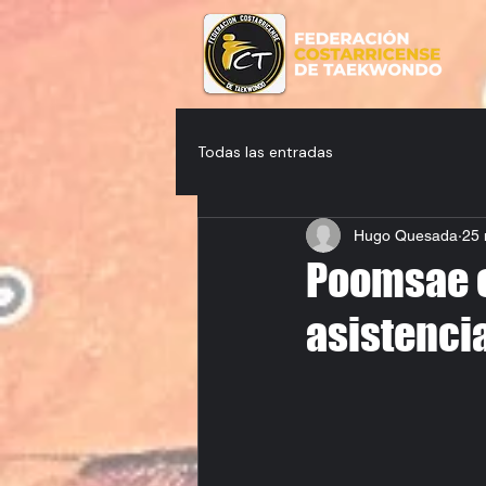
Todas las entradas
Hugo Quesada
25 
Poomsae c
asistenci