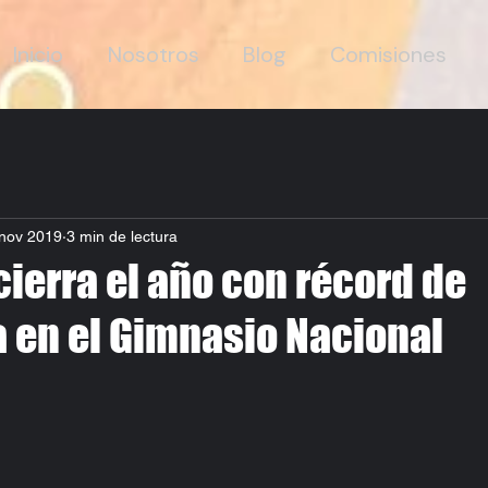
Inicio
Nosotros
Blog
Comisiones
nov 2019
3 min de lectura
ierra el año con récord de
a en el Gimnasio Nacional