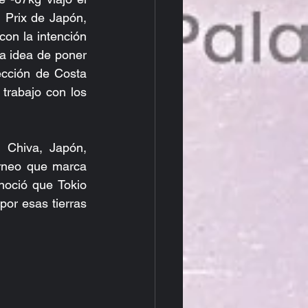
 Prix de Japón, 
on la intención 
a idea de poner 
ección de Costa 
rabajo con los 
 Chiva, Japón, 
rneo que marca 
oció que Tokio 
or esas tierras 