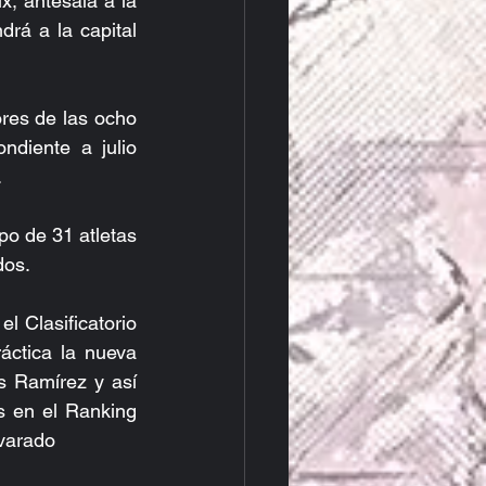
, antesala a la 
rá a la capital 
es de las ocho 
ndiente a julio 
.
po de 31 atletas 
dos.
 Clasificatorio 
ctica la nueva 
s Ramírez y así 
 en el Ranking 
lvarado