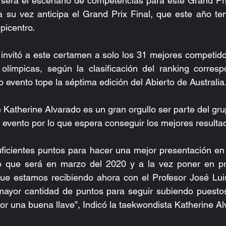
será el escenario de competencias para este Grand Prix
a su vez anticipa el Grand Prix Final, que este año tend
picentro.
nvitó a este certamen a solo los 31 mejores competidor
olímpicas, según la clasificación del ranking correspo
 evento tope la séptima edición del Abierto de Australia
 Katherine Alvarado es un gran orgullo ser parte del gru
n evento por lo que espera conseguir los mejores resulta
uficientes puntos para hacer una mejor presentación en el
o que será en marzo del 2020 y a la vez poner en prá
 que estamos recibiendo ahora con el Profesor José Lui
mayor cantidad de puntos para seguir subiendo puestos
por una buena llave”, Indicó la taekwondista Katherine A