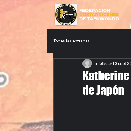
Todas las entradas
infotkdcr
10 sept 2
Katherine 
de Japón