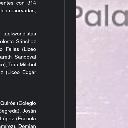
entes con 314 
les reservadas, 
 taekwondistas 
eleste Sánchez 
 Fallas (Liceo 
areth Sandoval 
), Tara Mitchel 
z (Liceo Edgar 
egreda), Jostin 
López (Escuela 
mírez), Demian 