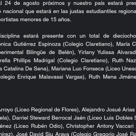
l 24 de agosto próximos y nuestro país estará pres
nacional que estará en las justas estudiantiles regiona
portistas menores de 15 años.
sciplina estará presente con un total de dieciocho
ica Gutiérrez Espinoza (Colegio Claretiano), María C
imental Bilingüe de Belén), Yirlany Yulissa Alvarado
rella Phillips Madrigal (Colegio Claretiano), Ruth Naz
a Catalina De Sena), Mariana Luo Fonseca (Liceo Unesco
Colegio Enrique Malavassi Vargas), Ruth Mena Jiméne
la), Darriel Steward Berrocal Jaén (Liceo Luis Dobles S
nez (Liceo Rubén Odio), Christopher Antony Vaccari 
rez), José David Siu Araya (Colegio Gregorio José Ra