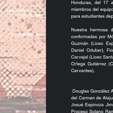
Honduras, del 17 a
miembros del equipo 
para estudiantes de
Nuestra hermosa di
conformadas por Món
Guzmán (Liceo Exper
Daniel Oduber), Fio
Carvajal (Liceo Sant
Ortega Gutiérrez (
Cervantes).
 Douglas González Arroyo (Liceo Regional de Flores), Alejandro Josué Arias Quirós (Colegio 
del Carmen de Alajue
Josué Espinoza Jimé
Proceso Solano Ramí