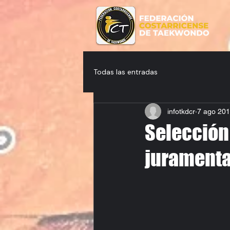
Todas las entradas
infotkdcr
7 ago 20
Selección
jurament