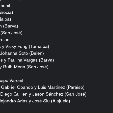
enil 
recia)  
ialba)  
n (Barva)  
(San José) 
ejas 
y Vicky Feng (Turrialba)  
 Johanna Soto (Belén)  
s y Paulina Vargas (Barva)  
y Ruth Mena (San José) 
ipo Varonil 
 Gabriel Obando y Luis Martínez (Paraiso)  
 Diego Guillen y Jason Sánchez (San José)  
ejandro Arias y José Siu (Alajuela) 