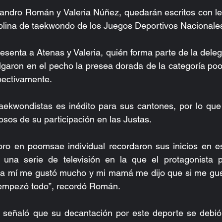
andro Román y Valeria Núñez, quedarán escritos con let
sciplina de taekwondo de los Juegos Deportivos Nacionale
resenta a Atenas y Valeria, quién forma parte de la deleg
lgaron en el pecho la presea dorada de la categoría poo
pectivamente. 
aekwondistas es inédito para sus cantones, por lo qu
osos de su participación en las Justas.
oro en poomsae individual recordaron sus inicios en es
na serie de televisión en la que el protagonista pr
 a mí me gustó mucho y mi mamá me dijo que si me gusta
empezó todo”, recordó Román.
señaló que su decantación por este deporte se debió 