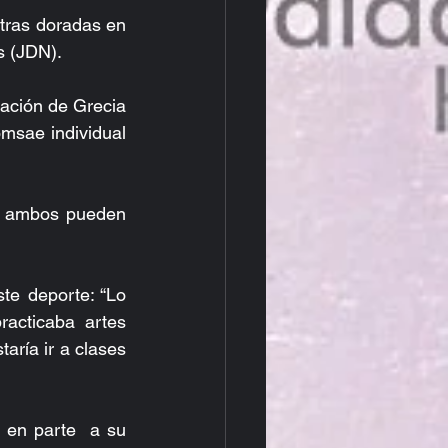
ras doradas en 
s (JDN).
ación de Grecia 
msae individual 
e ambos pueden 
te deporte: “Lo 
acticaba artes 
ría ir a clases 
en parte  a su 