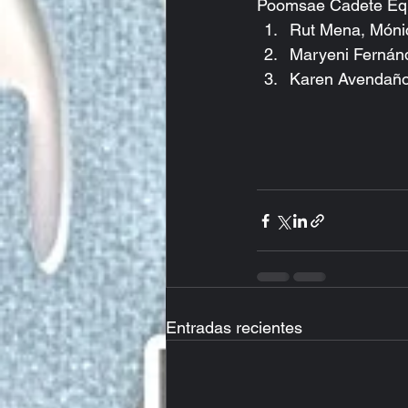
Poomsae Cadete Equ
Rut Mena, Mónic
Maryeni Fernánd
Karen Avendaño,
Entradas recientes