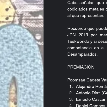
Cabe señalar, que e
codiciados metales d
al que representan.
Recuerde que puede 
JDN 2019 por medi
Taekwondo y si desea 
competencia en el 
Desamparados.
PREMIACIÓN
Poomsae Cadete Var
Alejandro Román
Antonio Díaz (C
Ernesto Cascante
Daniel Campos (