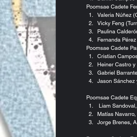
Poomsae Cadete Fem
Valeria Núñez (G
Vicky Feng (Turr
Paulina Calderó
Fernanda Pérez 
Poomsae Cadete Par
Cristian Campos 
Heiner Castro y
Gabriel Barrante
Jason Sánchez 
Poomsae Cadete Equ
 Liam Sandoval,
Matías Navarro,
Jorge Brenes, Al