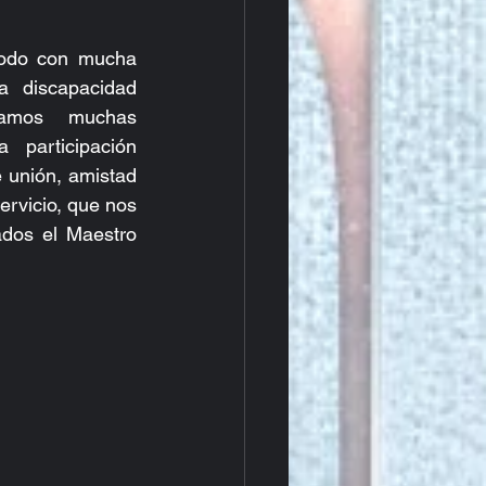
odo con mucha 
 discapacidad 
iamos  muchas 
articipación 
 unión, amistad 
rvicio, que nos 
dos el Maestro 