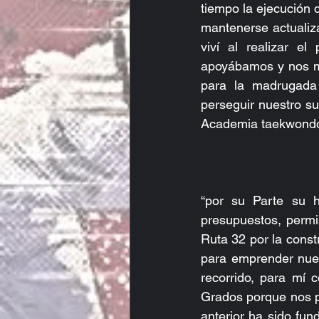
tiempo la ejecución
mantenerse actualiza
viví al realizar 
apoyábamos y nos mo
para la madrugada
perseguir nuestro s
Academia taekwondo
“por su Parte su h
presupuestos, permis
Ruta 32 por la constr
para emprender nuest
recorrido, para mí 
Grados porque nos pe
anterior ha sido fu