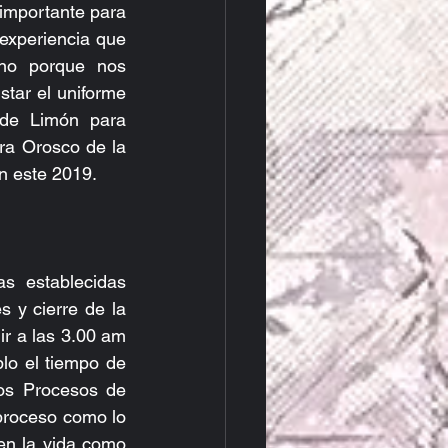
importante para 
experiencia que 
no porque nos 
ar el uniforme 
de Limón para 
a Orosco de la 
n este 2019.
 establecidas 
 y cierre de la 
ir a las 3.00 am 
lo el tiempo de 
os Procesos de 
proceso como lo 
n la vida como 