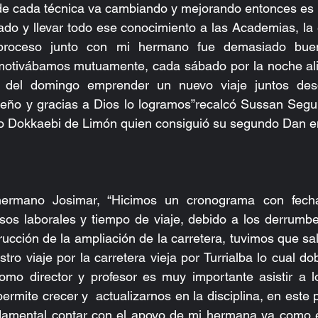
 de cada técnica va cambiando y mejorando entonces es 
do y llevar todo ese conocimiento a las Academias, la 
el proceso junto con mi hermano fue demasiado bue
tivábamos mutuamente, cada sábado por la noche alist
 del domingo emprender un nuevo viaje juntos des
ueño y gracias a Dios lo logramos”recalcó Sussan Segur
 Dokkaebi de Limón quien consiguió su segundo Dan e
ermano Josimar, “Hicimos un cronograma con fechas
os laborales y tiempo de viaje, debido a los derrumbes
ucción de la ampliación de la carretera, tuvimos que sal
ro viaje por la carretera vieja por Turrialba lo cual dob
como director y profesor es muy importante asistir a l
rmite crecer y  actualizarnos en la disciplina, en este 
ndamental contar con el apoyo de mi hermana ya como e