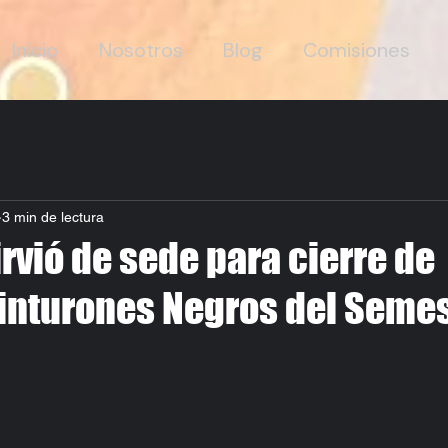
Inicio
Nosotros
Blog
Comisiones
3 min de lectura
rvió de sede para cierre de
inturones Negros del Seme