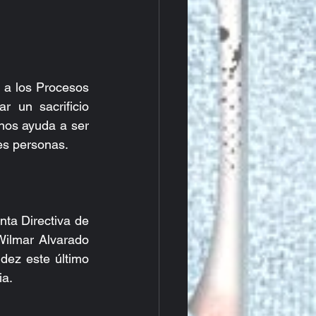
 a los Procesos 
 un sacrificio 
nos ayuda a ser 
es personas.
ta Directiva de 
ilmar Alvarado 
dez este último 
ia.