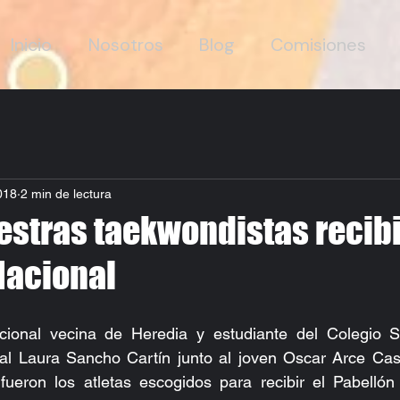
Inicio
Nosotros
Blog
Comisiones
018
2 min de lectura
estras taekwondistas recibi
Nacional
ional vecina de Heredia y estudiante del Colegio Sai
l Laura Sancho Cartín junto al joven Oscar Arce Castil
eron los atletas escogidos para recibir el Pabellón 