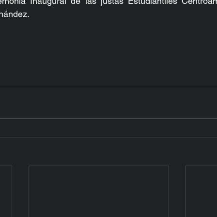
monia Inaugural de las justas Estudiantiles Centroam
nández. 