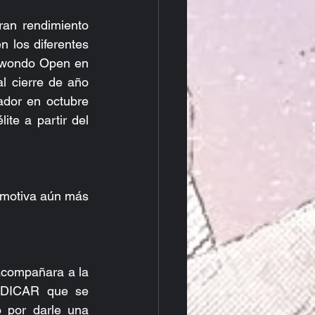
an rendimiento 
 los diferentes 
ekwondo Open en 
l cierre de año 
or en octubre 
e a partir del  
 motiva aún más 
acompañara a la 
ODICAR que se 
por darle una 