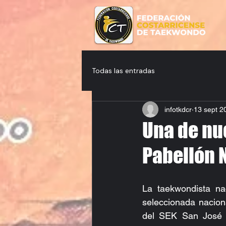
Todas las entradas
infotkdcr
13 sept 2
Una de nu
Pabellón 
La taekwondista nac
seleccionada naciona
del SEK San José fu