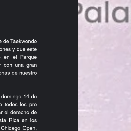
se de Taekwondo 
ones y que este 
o en el Parque 
r con una gran 
onas de nuestro 
y domingo 14 de 
 todos los pre 
r el derecho de 
ta Rica en los 
Chicago Open, 