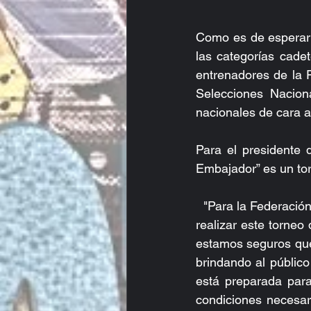
Como es de esperar 
las categorías cadet
entrenadores de la 
Selecciones Nacion
nacionales de cara a
Para el presidente 
Embajador” es un to
  "Para la Federación Costarricense es muy emotivo alcanzar en este 2018 los doce años de 
realizar este torneo
estamos seguros que 
brindando al público
está preparada para
condiciones necesari