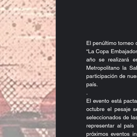
El penúltimo torneo
“La Copa Embajador “
año se realizará e
Metropolitano la S
participación de nu
país.
.
El evento está pacta
octubre el pesaje s
seleccionados de las
representar al país
próximos eventos i