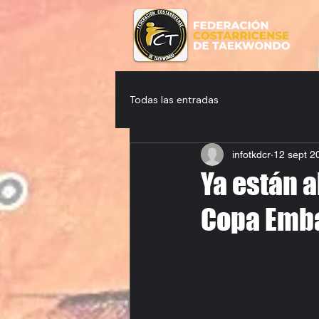
Todas las entradas
infotkdcr
12 sept 2
Ya están a
Copa Emba