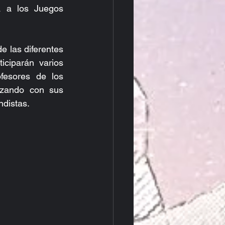
 a los Juegos 
 las diferentes 
ciparán varios 
esores de los 
izando con sus 
ndistas.