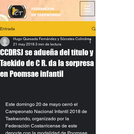
Entrada
Hugo Quesada Fernández y Sócrates Colindres.
21 may 2018
3 min de lectura
CCDRSJ se adueña del título y
Taekido de C R. da la sorpresa
en Poomsae infantil
Este domingo 20 de mayo cerró el 
Campeonato Nacional Infantil 2018 de 
Taekwondo, organizado por la 
Federación Costarricense de este 
deporte con la modalidad de Poomsae 