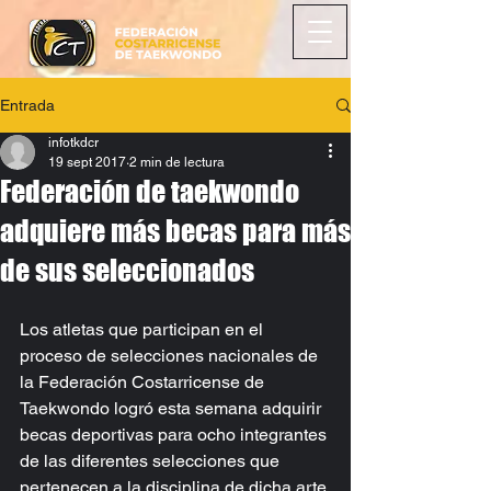
Entrada
infotkdcr
19 sept 2017
2 min de lectura
Federación de taekwondo
adquiere más becas para más
de sus seleccionados
Los atletas que participan en el 
proceso de selecciones nacionales de 
la Federación Costarricense de 
Taekwondo logró esta semana adquirir 
becas deportivas para ocho integrantes 
de las diferentes selecciones que 
pertenecen a la disciplina de dicha arte 